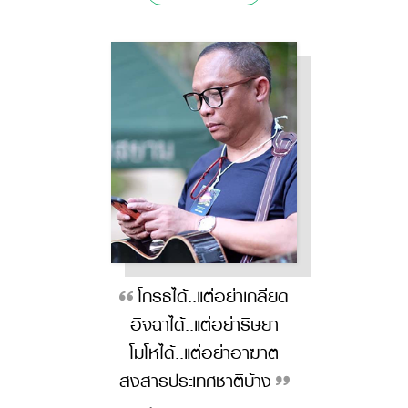
โกรธได้..แต่อย่าเกลียด
อิจฉาได้..แต่อย่าริษยา
โมโหได้..แต่อย่าอาฆาต
สงสารประเทศชาติบ้าง