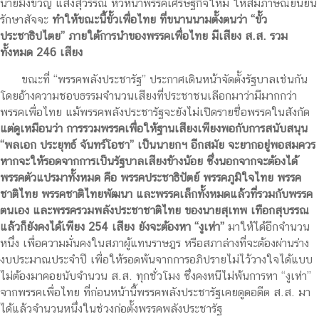
นายมิ่งขวัญ แสงสุวรรณ์ หัวหน้าพรรคเศรษฐกิจใหม่ ให้สัมภาษณ์ยืนยัน
รักษาสัจจะ
ทำให้ขณะนี้ขั้วเพื่อไทย ที่ขนานนามตั้งตนว่า “ขั้ว
ประชาธิปไตย” ภายใต้การนำของพรรคเพื่อไทย มีเสียง ส.ส. รวม
ทั้งหมด 246 เสียง
ขณะที่ “พรรคพลังประชารัฐ” ประกาศเดินหน้าจัดตั้งรัฐบาลเช่นกัน
โดยอ้างความชอบธรรมจำนวนเสียงที่ประชาชนเลือกมาว่ามีมากกว่า
พรรคเพื่อไทย แม้พรรคพลังประชารัฐจะยังไม่เปิดรายชื่อพรรคในสังกัด
แต่ดูเหมือนว่า การรวมพรรคเพื่อให้ฐานเสียงเพียงพอกับการสนับสนุน
“พลเอก ประยุทธ์ จันทร์โอชา” เป็นนายกฯ อีกสมัย จะยากอยู่พอสมควร
หากจะให้รอดจากการเป็นรัฐบาลเสียงข้างน้อย ซึ่งนอกจากจะต้องได้
พรรคตัวแปรมาทั้งหมด คือ พรรคประชาธิปัตย์ พรรคภูมิใจไทย พรรค
ชาติไทย พรรคชาติไทยพัฒนา และพรรคเล็กทั้งหมดแล้วที่รวมกับพรรค
ตนเอง และพรรครวมพลังประชาชาติไทย ของนายสุเทพ เทือกสุบรรณ
แล้วก็ยังคงได้เพียง 254 เสียง ยังจะต้องหา “งูเห่า”
มาให้ได้อีกจำนวน
หนึ่ง เพื่อความมั่นคงในสภาผู้แทนราษฎร หรือสภาล่างที่จะต้องผ่านร่าง
งบประมาณประจำปี เพื่อให้รอดพ้นจากการอภิปรายไม่ไว้วางใจได้แบบ
ไม่ต้องมาคอยนับจำนวน ส.ส. ทุกชั่วโมง ซึ่งคงหนีไม่พ้นการหา “งูเห่า”
จากพรรคเพื่อไทย ที่ก่อนหน้านี้พรรคพลังประชารัฐเคยดูดอดีต ส.ส. มา
ได้แล้วจำนวนหนึ่งในช่วงก่อตั้งพรรคพลังประชารัฐ