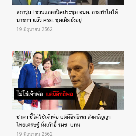
สภาวุ่น ! ชวนแถลงปิดประชุม อนค. ถามทำไมได้
นายกฯ แล้ว ครม. ชุดเดิมยังอยู่
19 มิถุนายน 2562
ชาดา ชี้ไม่ใช่เจ้าพ่อ แต่มีอิทธิพล ส่งมนัญญา
ไทยเศรษฐ์ นั่งเก้าอี้ รมช. แทน
19 มิถุนายน 2562