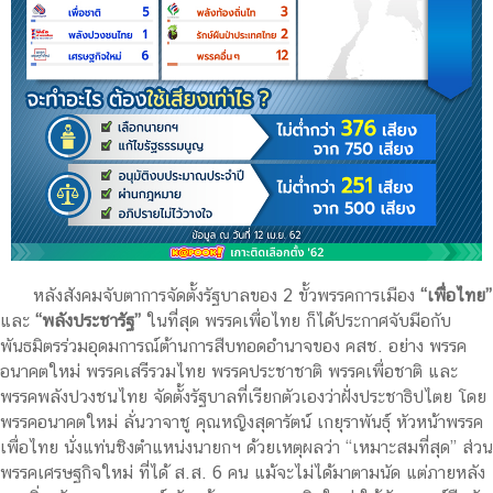
หลังสังคมจับตาการจัดตั้งรัฐบาลของ 2 ขั้วพรรคการเมือง
“เพื่อไทย”
และ
“พลังประชารัฐ”
ในที่สุด พรรคเพื่อไทย ก็ได้ประกาศจับมือกับ
พันธมิตรร่วมอุดมการณ์ต้านการสืบทอดอำนาจของ คสช. อย่าง พรรค
อนาคตใหม่ พรรคเสรีรวมไทย พรรคประชาชาติ พรรคเพื่อชาติ และ
พรรคพลังปวงชนไทย จัดตั้งรัฐบาลที่เรียกตัวเองว่าฝั่งประชาธิปไตย โดย
พรรคอนาคตใหม่ ลั่นวาจาชู คุณหญิงสุดารัตน์ เกยุราพันธุ์ หัวหน้าพรรค
เพื่อไทย นั่งแท่นชิงตำแหน่งนายกฯ ด้วยเหตุผลว่า “เหมาะสมที่สุด” ส่วน
พรรคเศรษฐกิจใหม่ ที่ได้ ส.ส. 6 คน แม้จะไม่ได้มาตามนัด แต่ภายหลัง