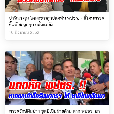
ปารีณา ฉุน โดนกุข่าวถูกปลดพ้น พปชร. - ชี้โดนพรรค
ขี้แพ้ จ่อถูกยุบ กลั่นแกล้ง
16 มิถุนายน 2562
พรรครักษ์ผืนป่าฯ ขู่หนีเป็นฝ่ายค้าน หาก พปชร. ยก