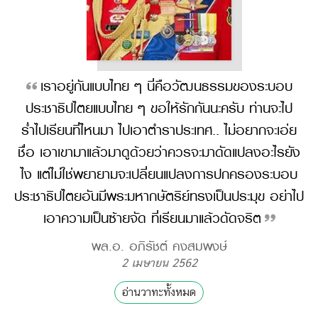
เราอยู่กันแบบไทย ๆ นี่คือวัฒนธรรมของระบอบ
ประชาธิปไตยแบบไทย ๆ ขอให้รักกันนะครับ ท่านจะไป
ร่ำไปเรียนที่ไหนมา ไปเอาตำราประเทศ.. ไม่อยากจะเอ่ย
ชื่อ เอาเขามาแล้วมาดูด้วยว่าควรจะมาดัดแปลงอะไรยัง
ไง แต่ไม่ใช่พยายามจะเปลี่ยนแปลงการปกครองระบอบ
ประชาธิปไตยอันมีพระมหากษัตริย์ทรงเป็นประมุข อย่าไป
เอาความเป็นซ้ายจัด ที่เรียนมาแล้วดัดจริต
พล.อ. อภิรัชต์ คงสมพงษ์
2 เมษายน 2562
อ่านวาทะทั้งหมด