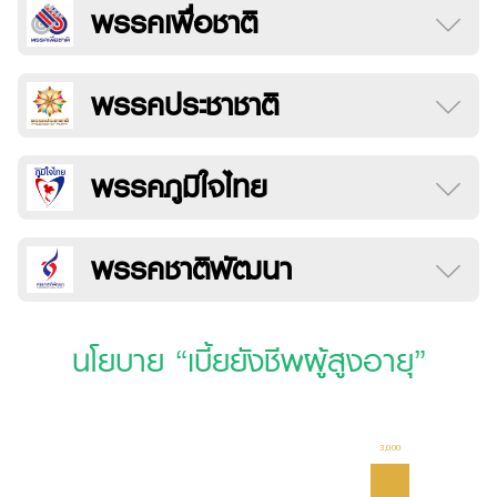
พรรคเพื่อชาติ
พรรคประชาชาติ
พรรคภูมิใจไทย
พรรคชาติพัฒนา
นโยบาย “เบี้ยยังชีพผู้สูงอายุ”
3,000