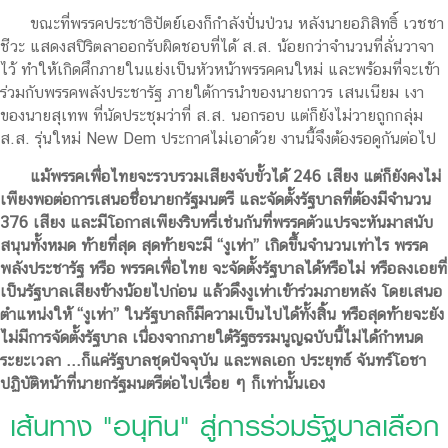
ขณะที่พรรคประชาธิปัตย์เองก็กำลังปั่นป่วน หลังนายอภิสิทธิ์ เวชชา
ชีวะ แสดงสปิริตลาออกรับผิดชอบที่ได้ ส.ส. น้อยกว่าจำนวนที่ลั่นวาจา
ไว้ ทำให้เกิดศึกภายในแย่งเป็นหัวหน้าพรรคคนใหม่ และพร้อมที่จะเข้า
ร่วมกับพรรคพลังประชารัฐ ภายใต้การนำของนายถาวร เสนเนียม เงา
ของนายสุเทพ ที่นัดประชุมว่าที่ ส.ส. นอกรอบ แต่ก็ยังไม่วายถูกกลุ่ม
ส.ส. รุ่นใหม่ New Dem ประกาศไม่เอาด้วย งานนี้จึงต้องรอดูกันต่อไป
แม้พรรคเพื่อไทยจะรวบรวมเสียงจับขั้วได้ 246 เสียง แต่ก็ยังคงไม่
เพียงพอต่อการเสนอชื่อนายกรัฐมนตรี และจัดตั้งรัฐบาลที่ต้องมีจำนวน
376 เสียง และมีโอกาสเพียงริบหรี่เช่นกันที่พรรคตัวแปรจะหันมาสนับ
สนุนทั้งหมด ท้ายที่สุด สุดท้ายจะมี “งูเห่า” เกิดขึ้นจำนวนเท่าไร พรรค
พลังประชารัฐ หรือ พรรคเพื่อไทย จะจัดตั้งรัฐบาลได้หรือไม่ หรือลงเอยที่
เป็นรัฐบาลเสียงข้างน้อยไปก่อน แล้วดึงงูเห่าเข้าร่วมภายหลัง โดยเสนอ
ตำแหน่งให้ “งูเห่า” ในรัฐบาลก็มีความเป็นไปได้ทั้งสิ้น หรือสุดท้ายจะยัง
ไม่มีการจัดตั้งรัฐบาล เนื่องจากภายใต้รัฐธรรมนูญฉบับนี้ไม่ได้กำหนด
ระยะเวลา ...ก็แค่รัฐบาลชุดปัจจุบัน และพลเอก ประยุทธ์ จันทร์โอชา
ปฏิบัติหน้าที่นายกรัฐมนตรีต่อไปเรื่อย ๆ ก็เท่านั้นเอง
เส้นทาง "อนุทิน" สู่การร่วมรัฐบาลเลือก